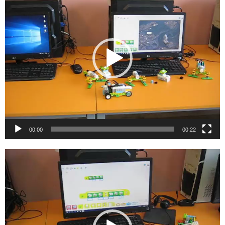
00:00
00:22
Video
Player