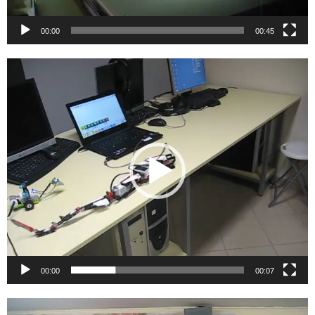
00:00
00:45
Video
Player
00:00
00:07
Video