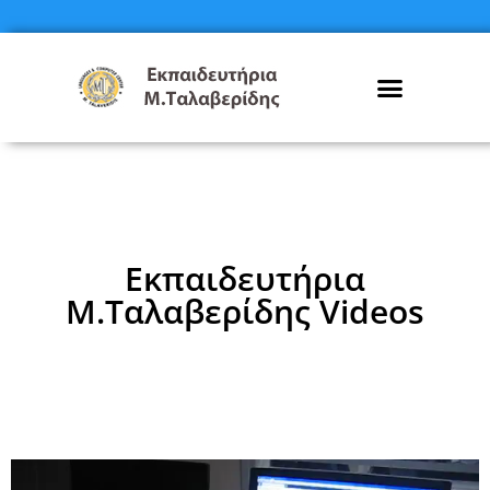
Εκπαιδευτήρια
Μ.Ταλαβερίδης Videos
Video