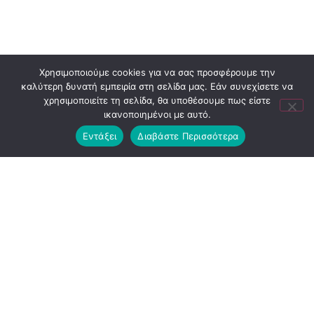
Χρησιμοποιούμε cookies για να σας προσφέρουμε την
καλύτερη δυνατή εμπειρία στη σελίδα μας. Εάν συνεχίσετε να
χρησιμοποιείτε τη σελίδα, θα υποθέσουμε πως είστε
ικανοποιημένοι με αυτό.
Εντάξει
Διαβάστε Περισσότερα