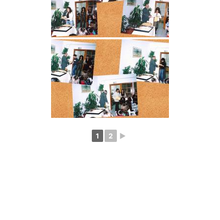
1
2
►